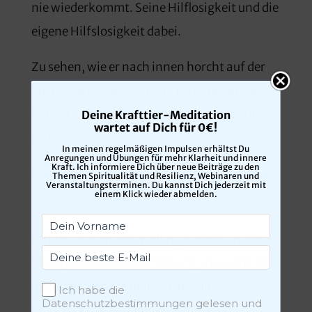
nie wiederkommt. Seine Hilflosigkeit und die
eigene Hilfslosigkeit dabei.
Zu sehen, wie er nach innen horcht auf der
Suche nach etwas, dass er nicht benennen
kann. Es dann bleiben lässt und traurig in die
Deine Krafttier-Meditation
wartet auf Dich für 0€!
Ferne schweigt.
In meinen regelmäßigen Impulsen erhältst Du
Anregungen und Übungen für mehr Klarheit und innere
Kraft. Ich informiere Dich über neue Beiträge zu den
Das ist für mich schwer auszuhalten.
Themen Spiritualität und Resilienz, Webinaren und
Veranstaltungsterminen. Du kannst Dich jederzeit mit
einem Klick wieder abmelden.
Im klassischen Storytelling kommt an dieser
Stelle jetzt die Problemlösung, aber ich habe
ihn nicht, den ultimativen Resilienz-Move
Ich habe die
Datenschutzbestimmungen gelesen und
für Schicksalsschläge.