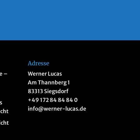
Adresse
e –
Werner Lucas
n
Am Thannberg 1
83313 Siegsdorf
+49 172 84 84 84 0
s
info@werner-lucas.de
acht
icht