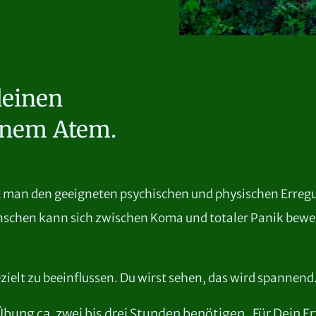
deinen
einem Atem.
 man den geeigneten psychischen und physischen Erregung
nschen kann sich zwischen Koma und totaler Panik bew
zielt zu beeinflussen. Du wirst sehen, das wird spannend
bung ca. zwei bis drei Stunden benötigen. Für Dein E