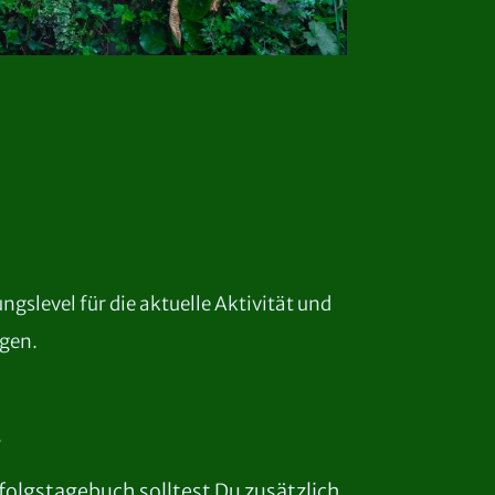
slevel für die aktuelle Aktivität und
egen.
.
rfolgstagebuch solltest Du zusätzlich