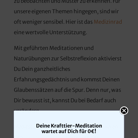
zu beobachten und Muster zu erkennen. Für
unsere eigenen Themen hingegen, sind wir
oft weniger sensibel. Hier ist das
Medizinrad
eine wertvolle Unterstützung.
Mit geführten Meditationen und
Naturübungen zur Selbstreflexion aktivierst
Du Dein ganzheitliches
Erfahrungsgedächtnis und kommst Deinen
Glaubenssätzen auf die Spur. Denn nur, was
Dir bewusst ist, kannst Du bei Bedarf auch
verändern.
Deine Krafttier-Meditation
Meditationen und Naturerlebnisse aktivieren
wartet auf Dich für 0€!
den
Parasympathikus
. Dieser Teil des