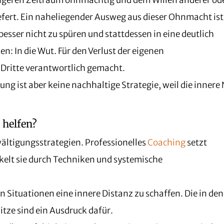
ängeren Zeitraum ohnmächtig und dem Willen anderer od
efert. Ein naheliegender Ausweg aus dieser Ohnmacht ist
 besser nicht zu spüren und stattdessen in eine deutlich
n: In die Wut. Für den Verlust der eigenen
Dritte verantwortlich gemacht.
tung ist aber keine nachhaltige Strategie, weil die innere
 helfen?
ältigungsstrategien. Professionelles
Coaching
setzt
kelt sie durch Techniken und systemische
en Situationen eine innere Distanz zu schaffen. Die in den
tze sind ein Ausdruck dafür.