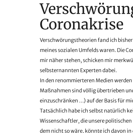
Verschwörung
Coronakrise
Verschwörungstheorien fand ich bisher 
meines sozialen Umfelds waren. Die Co
mir näher stehen, schicken mir merkwü
selbsternannten Experten dabei.
In den renommierteren Medien werden 
Maßnahmen sind völlig übertrieben un
einzuschränken …) auf der Basis für mi
Tatsächlich habe ich selbst natürlich ke
Wissenschaftler, die unsere politische
dem nicht so wäre, könnte ich davon in