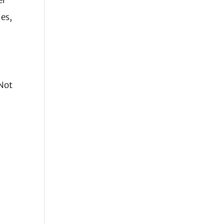
er
 es,
 Not