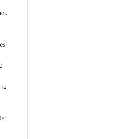
en.
des
nd
hme
ier