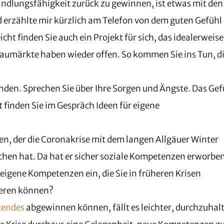
andlungsfähigkeit zurück zu gewinnen, ist etwas mit den
 erzählte mir kürzlich am Telefon von dem guten Gefühl
cht finden Sie auch ein Projekt für sich, das idealerweise
Baumärkte haben wieder offen. So kommen Sie ins Tun, d
unden. Sprechen Sie über Ihre Sorgen und Ängste. Das Gef
cht finden Sie im Gespräch Ideen für eigene
en, der die Coronakrise mit dem langen Allgäuer Winter
ichen hat. Da hat er sicher soziale Kompetenzen erworbe
n eigene Kompetenzen ein, die Sie in früheren Krisen
ieren können?
ftendes
abgewinnen können, fällt es leichter, durchzuhal