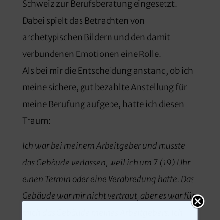
Schweiz zur Berufsberatung eingesetzt.
Dabei spielt das Betrachten von
archetypischen Bildern und den damit
verbundenen Emotionen eine Rolle.
Als bei mir die Entscheidung anstand, ob ich
meine sichere, gut bezahlte Anstellung für
meine Berufung aufgebe, hatte ich diesen
Traum:
Ich war bei meinem Arbeitgeber und musste
das Gebäude verlassen, weil ich um 7 (19) Uhr
einen Termin oder eine Verabredung hatte. Das
Gebäude war mir nicht vertraut, aber es war für
mich das Gebäude meines Arbeitgebers. Ich