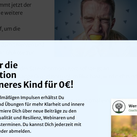
mmt jetzt der
ie weitere
, um die
, damit Nerven und
on Glukose zur
r die
Spiegel des Stresshormons Kortisol steigt an.
tion
 aber so lange Du viel Kortisol im Blut hast, wird nichts o
neres Kind
für 0€!
gedächtnis landen.
elmäßigen Impulsen erhältst Du
pf. Das Dein Körper sowas kann ist erstmal eine gute Sach
d Übungen für mehr Klarheit und innere
ormiere Dich über neue Beiträge zu den
alität und Resilienz, Webinaren und
terminen. Du kannst Dich jederzeit mit
ieder abmelden.
s?