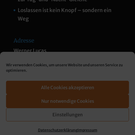
Loslassen ist kein Knopf – sondern ein
Weg
Adresse
Werner Lucas
Am Thannberg 1
Wir verwenden Cookies, um unsere Website und unseren Service zu
83313 Siegsdorf
optimieren.
+49 172 84 84 84 0
info@werner-lucas.de
Alle Cookies akzeptieren
Nur notwendige Cookies
Einstellungen
Impressum
Datenschutzerklärung
Datenschutzerklärung
Impressum