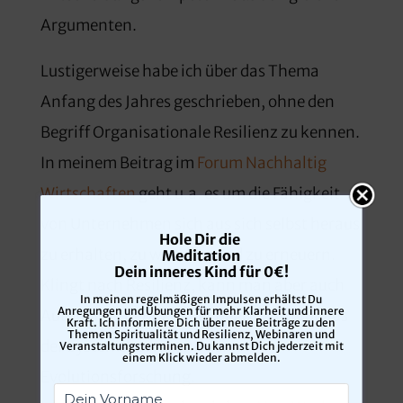
Argumenten.
Lustigerweise habe ich über das Thema
Anfang des Jahres geschrieben, ohne den
Begriff Organisationale Resilienz zu kennen.
In meinem Beitrag im
Forum Nachhaltig
Wirtschaften
geht u.a. es um die Fähigkeit
von Unternehmen sich aus sich selbst heraus
Hole Dir die
zu erhalten, zu wandeln und zu erneuern.
Meditation
Dein inneres Kind
für 0€!
Klingt nach Resilienz, kann man aber auch
In meinen regelmäßigen Impulsen erhältst Du
Anregungen und Übungen für mehr Klarheit und innere
Autopoiese nennen. Der Begriff kommt aus
Kraft. Ich informiere Dich über neue Beiträge zu den
Themen Spiritualität und Resilienz, Webinaren und
der Systemtheorie und der
Veranstaltungsterminen. Du kannst Dich jederzeit mit
einem Klick wieder abmelden.
Evolutionsforschung.