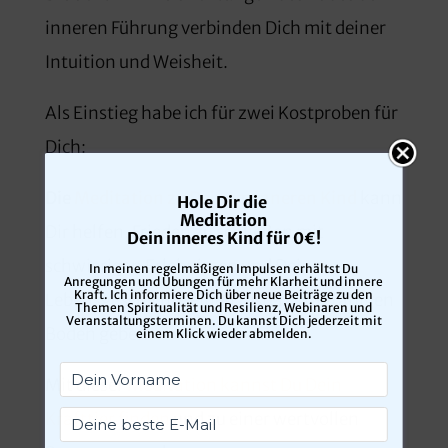
inneren Führung verbinden Dich mit deiner
Intuition und Weisheit.
Als Einstieg habe ich für zwei Kostproben für
Dich:
Die
Meditation zu Deinem inneren Kind
kann
Hole Dir die
Meditation
Dir helfen, Frieden zu schließen mit
Dein inneres Kind
für 0€!
schwierigen Erlebnissen und Deiner
In meinen regelmäßigen Impulsen erhältst Du
Anregungen und Übungen für mehr Klarheit und innere
Kraft. Ich informiere Dich über neue Beiträge zu den
Lebensgeschichte einen festen, tragfähigen
Themen Spiritualität und Resilienz, Webinaren und
Veranstaltungsterminen. Du kannst Dich jederzeit mit
Boden geben.
einem Klick wieder abmelden.
Mit dieser
Meditation kannst Du Dein
Krafttier finden
und zu einer wertvollen