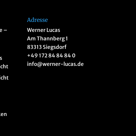
Adresse
e –
Werner Lucas
n
Am Thannberg 1
83313 Siegsdorf
+49 172 84 84 84 0
s
info@werner-lucas.de
acht
icht
ken