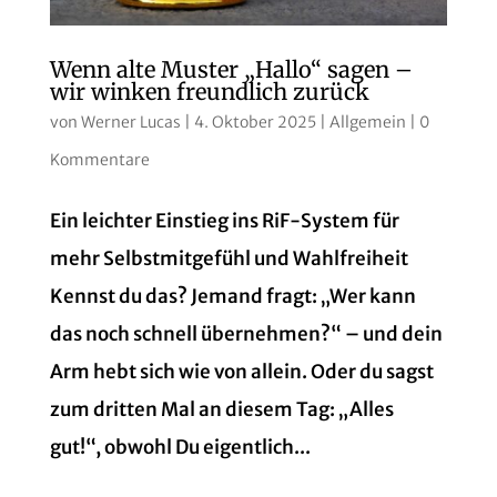
Wenn alte Muster „Hallo“ sagen –
wir winken freundlich zurück
von
Werner Lucas
|
4. Oktober 2025
|
Allgemein
|
0
Kommentare
Ein leichter Einstieg ins RiF‑System für
mehr Selbstmitgefühl und Wahlfreiheit
Kennst du das? Jemand fragt: „Wer kann
das noch schnell übernehmen?“ – und dein
Arm hebt sich wie von allein. Oder du sagst
zum dritten Mal an diesem Tag: „Alles
gut!“, obwohl Du eigentlich...