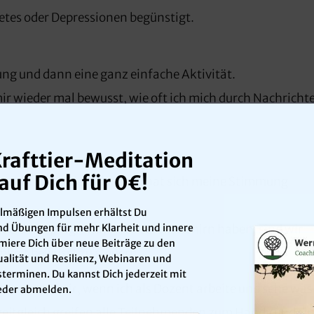
tes oder Depressionen begünstigt.
ung und dann eine ganz einfache Aktivität.
r wieder mal bewusst, wie oft ich mich durch Nachricht
Krafttier-Meditation
auf Dich für 0€!
s nicht will. Allein dadurch hat sich meine Stimmung
elmäßigen Impulsen erhältst Du
d Übungen für mehr Klarheit und innere
rnde Unterprogramm in unserem Gehirn haben, sind wir
ormiere Dich über neue Beiträge zu den
keit bewusst zu steuern.
alität und Resilienz, Webinaren und
terminen. Du kannst Dich jederzeit mit
l kommen mir, wenn ich als Dozent arbeite und sehe was
ieder abmelden.
zeitgleich greifen alle Teilnehmenden zum Handy und si