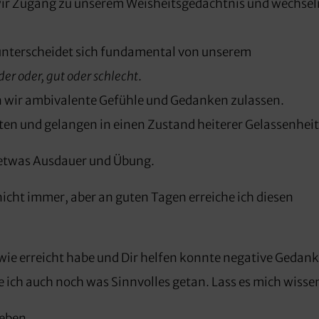
wir Zugang zu unserem Weisheitsgedächtnis und wechsel
 unterscheidet sich fundamental von unserem
er oder, gut oder schlecht
.
 wir ambivalente Gefühle und Gedanken zulassen.
en und gelangen in einen Zustand heiterer Gelassenheit
 etwas Ausdauer und Übung.
nicht immer, aber an guten Tagen erreiche ich diesen
ndwie erreicht habe und Dir helfen konnte negative Gedan
 ich auch noch was Sinnvolles getan. Lass es mich wisse
eben.