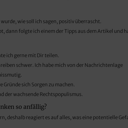
urde, wie soll ich sagen, positiv überrascht.
t, dann folgte ich einem der Tipps aus dem Artikel und h
 ich gerne mit Dir teilen.
chreiben schwer. Ich habe mich von der Nachrichtenlage
missmutig.
ive Gründe sich Sorgen zu machen.
 und der wachsende Rechtspopulismus.
nken so anfällig?
n, deshalb reagiert es auf alles, was eine potentielle Ge