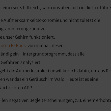
inerseits hilfreich, kann uns aber auch in die Irre führe
ze Aufmerksamkeitsökonomie und nicht zuletzt die
rogrammierung zunutze.
ie unser Gehirn funktioniert.
losen E-Book
von mir nachlesen.
ständig ein Hintergrundprogramm, dass alle
Gefahren analysiert.
geht die Aufmerksamkeit unwillkürlich dahin, um das Ri
n war das ein Geräusch im Wald. Heute ist es eine
Nachrichten APP.
 allen negativen Begleiterscheinungen, z.B. einem erhöht