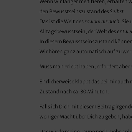
Wenn wir länger meditieren, erhalten 
den Bewusstseinszustand des
Selbst
.
Das ist die Welt des
sowohl als auch
. Sie
Alltagsbewusstsein, der Welt des
entwed
In diesem Bewusstseinszustand können
Wir hören ganz automatisch auf zu wert
Muss man erlebt haben, erfordert aber
Ehrlicherweise klappt das bei mir auch 
Zustand nach ca. 30 Minuten.
Falls ich Dich mit diesem Beitrag irge
weniger Macht über Dich zu geben, habe
Das würde meine Laune noch mehr anh