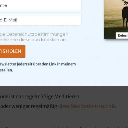
rechbar.
 Aufmerksamkeitssteuerung trainieren, z.B.
hier
.
 die Datenschutzbestimmungen
 Ich bin einfach vor die Tür gegangen. Meine Wohnung lie
erkenne diese ausdrücklich an.
TIS HOLEN
. Einmal den Hügel rauf und die Sonne genossen, schon
ewsletter jederzeit über den Link in meinem
stellen.
rt von angenehmer Aktivität fördert positives Denken.
ode ist das regelmäßige Meditieren.
hr oder weniger regelmäßig
diese Meditationstechnik
.