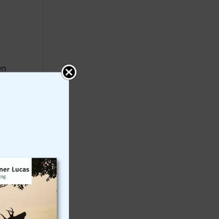
en
 in
nd