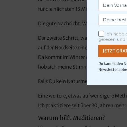
für die nächsten 15 Minuten nicht ansp
Die gute Nachricht: Wir können unsere
Ich habe
Der zweite Schritt, war noch einfacher.
gelesen und 
auf der Nordseite eines kleinen Hügels.
JETZT GRA
Da kommt im Winter die Sonne kaum hin
Du kannst den N
hob sich meine Stimmung spürbar.
Newsletter abbe
Falls Du kein Naturmensch bist: Jede A
Eine weitere, etwas aufwendigere Meth
Ich praktiziere seit über 30 Jahren me
Warum hilft Meditieren?