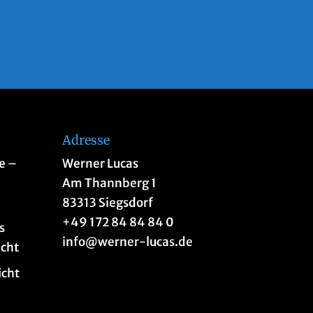
Adresse
e –
Werner Lucas
n
Am Thannberg 1
83313 Siegsdorf
+49 172 84 84 84 0
s
info@werner-lucas.de
acht
icht