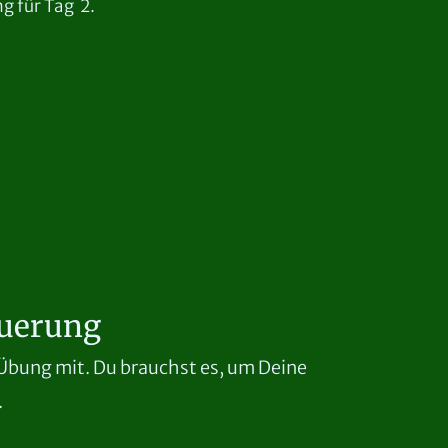
g für Tag 2.
uerung
 Übung mit. Du brauchst es, um Deine
.