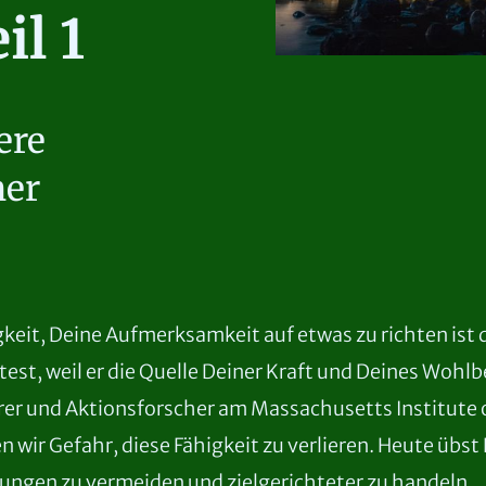
il 1
ere
ner
keit, Deine Aufmerksamkeit auf etwas zu richten ist 
est, weil er die Quelle Deiner Kraft und Deines Wohlb
urer und Aktionsforscher am Massachusetts Institute
n wir Gefahr, diese Fähigkeit zu verlieren. Heute übst
kungen zu vermeiden und zielgerichteter zu handeln.