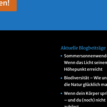
en!
Aktuelle Blogbeiträge
Sommersonnenwend
Wenn das Licht seine
Höhepunkt erreicht
Biodiversität – Wie un
die Natur glücklich m
Wenn dein Körper spr
– und du (noch) nicht
zuhörst