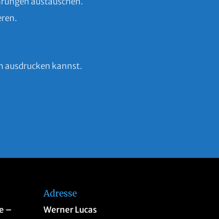
ahrungen austauschen.
eren.
ch ausdrucken kannst.
Adresse
e –
Werner Lucas