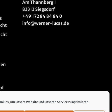
n
Am Thannberg 1
83313 Siegsdorf
+49 172 84 84 84 0
s
info@werner-lucas.de
acht
icht
ken
pf
okies, um unsere Website und unseren Service zu optimieren.