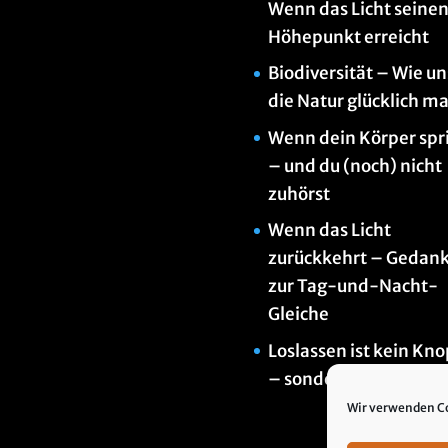
Wenn das Licht seine
Höhepunkt erreicht
Biodiversität – Wie un
die Natur glücklich m
Wenn dein Körper spr
– und du (noch) nicht
zuhörst
Wenn das Licht
zurückkehrt – Gedan
zur Tag-und-Nacht-
Gleiche
Loslassen ist kein Kno
– sondern ein Weg
Wir verwenden Co