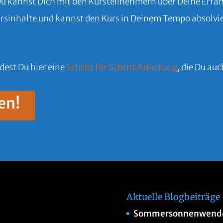
Du kannst Dich mit den Kursteilnehmern über Deine Erf
 Kursinhalte und kannst den Kurs in Deinem Tempo absolvi
ndest Du hier eine
Schritt für Schritt Anleitung
, die Du au
en!
Aktuelle Blogbeiträge
Sommersonnenwend